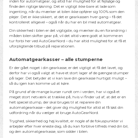
inden for automatgear, og altid har mulighed for at fejlsøge og
finde den rigtige løsning. Det er vigtigt ikke bare at lade som
ingenting, når du mærker at bilen ikke opfører sig 100% som den
plejer. Det er ikke sikkert, at det er gearkassen hver gang – få det
kontrolleret alligevel – også når du har en bil med automatgear.
Din sikkerhed i bilen er det vigtigste, og mærker du en forandring i
måden bilen skifter gear på, vil det altid være godt at komme en
tur forbi her ved AutoGearNord – du har altid mulighed for at få et
uforpligtende tilbud på reparationen.
Automatgearkasser – alle stumperne
Er der gået noget i din gearkasse, er det vigtigt at få det lavet, og
derfor har vi også valgt at have et stort lager af de gængse stumper
på lager. Det betyder at vi kan lave din gearkasse hurtigst muligt –
så du igen kan komme ud at køre.
På grund af de mange kurser rundt om i verden, har vi også et
meget stort netværk at trække på, hvis vi finder ud af, at det er en
helt speciel stump, der skal bruges til at reparere din
automatgearkasse – det giver dig mulighed for altid at få løst din
udfordring når du vælger at bruge AutoGearNord.
Tryghed, sikkerhed og høj kvalitet, er nogle af de fokuspunkter vi
arbejder efter hver eneste dag, så du kan forblive tilfreds med din bil,
og den automatgearkasse, som sidder i bilen.