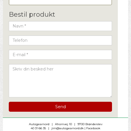
Bestil produkt
Send
Autogearnord
|
Ahornvej 10
|
9700
Brønderslev
40 31 66 35
|
jim@autogearnord.dk
|
Facebook