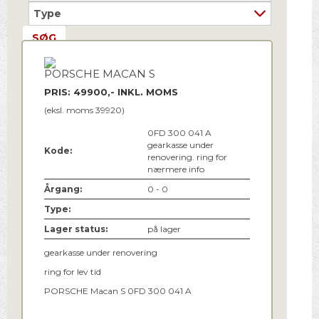
PORSCHE MACAN S
PRIS: 49900,- INKL. MOMS
(eksl. moms 39920)
0FD 300 041 A
gearkasse under
Kode:
renovering. ring for
nærmere info
Årgang:
0 - 0
Type:
Lager status:
på lager
gearkasse under renovering
ring for lev tid
PORSCHE Macan S 0FD 300 041 A