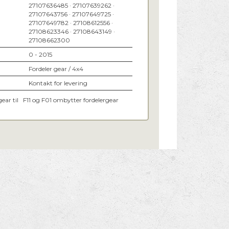
27107636485 · 27107639262 ·
27107643756 · 27107649725 ·
27107649782 · 27108612556 ·
27108623346 · 27108643149 ·
27108662300
0 - 2015
Fordeler gear / 4x4
Kontakt for levering
ear til F11 og F01 ombytter fordelergear